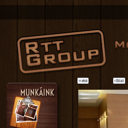
<< elsö
< Előző