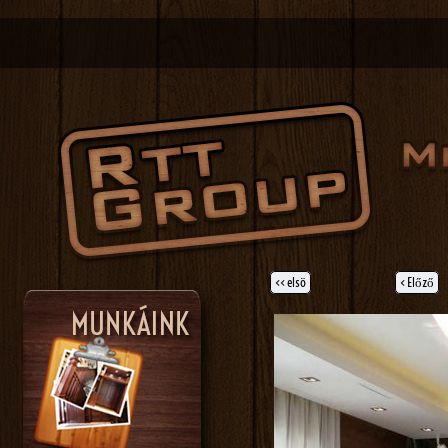
<< elsö
< Előző