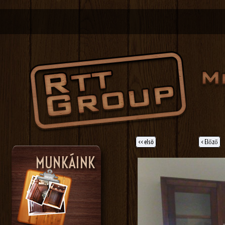
<< elsö
< Előző