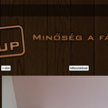
<< elsö
felhasználónak