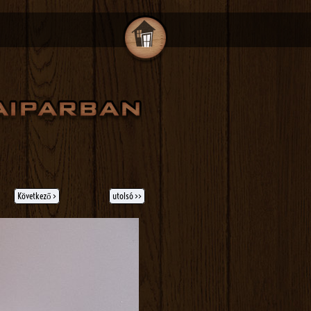
Következő >
utolsó >>