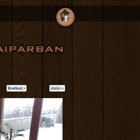
Következő >
utolsó >>