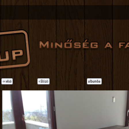
<< elsö
< Előző
albumba